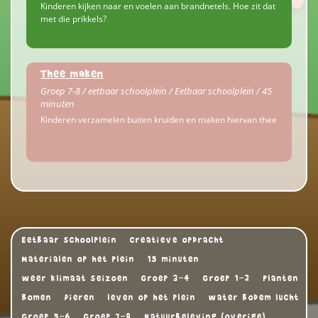
Kinderen kijken naar en voelen aan brandnetels. Hoe zit dat
met die prikkels?
Thee maken
Groep 7-8 / eetbaar schoolplein / Eetbaar schoolplein / 45
minuten
Kinderen verzamelen buiten kruiden en maken hiervan thee
Eetbaar schoolplein
Creatieve opdracht
Materialen op het plein
15 minuten
weer klimaat seizoen
Groep 3-4
Groep 1-2
Planten
Bomen
Dieren
leven op het plein
water bodem lucht
Groep 5-6
Groep 7-8
Natuurbeleving (overige)