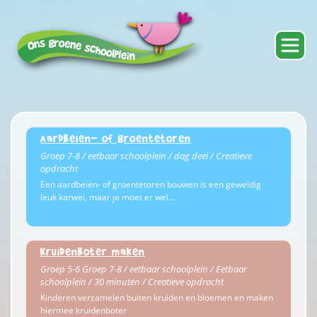
Aardbeien- of groentetoren
Groep 7-8 / eetbaar schoolplein / dag deel / Creatieve
opdracht
Een aardbeien- of groentetoren bouwen is een geweldig
leuk karwei, maar je moet er wel…
Kruidenboter maken
Groep 5-6 Groep 7-8 / eetbaar schoolplein / Eetbaar
schoolplein / 30 minuten / Creatieve opdracht
Kinderen verzamelen buiten kruiden en bloemen en maken
hiermee kruidenboter